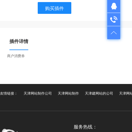
购买插件
QQ在线咨询
QQ：1724312521
电话咨询
售前咨询：022-28261501
售后服务：022-28335110
插件详情
商户消费券
友情链接：
天津网站制作公司
天津网站制作
天津建网站的公司
天津网
服务热线：