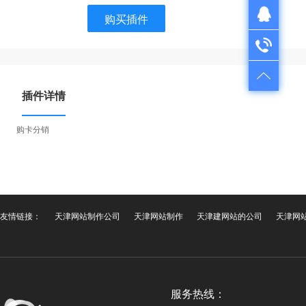
购买插件
QQ在线咨询
QQ：1724312521
电话咨询
售前咨询：022-28261501
售后服务：022-28335110
插件详情
购卡分销
友情链接：
天津网站制作公司
天津网站制作
天津建网站的公司
天津网
服务热线：